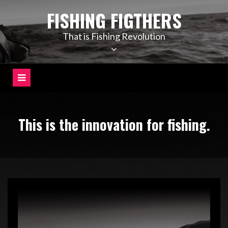
コ
FISHING FIGTHERS
ン
テ
That is Fishing Revolution
ン
ツ
へ
ス
キ
ッ
This is the innovation for fishing.
プ